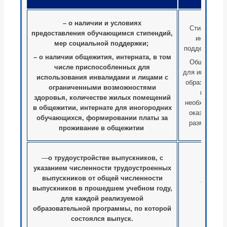
– о наличии и условиях
Стипендия 
предоставления обучающимся стипендий,
иные мер
мер социальной поддержки;
поддержки н
– о наличии общежития, интерната, в том
Общежитием
числе приспособленных для
для иногород
использования инвалидами и лицами с
образовател
ограниченными возможностями
не распо
здоровья, количестве жилых помещений
необходимос
в общежитии, интернате для иногородних
оказывается
обучающихся, формировании платы за
размещению
проживание в общежитии
—
о трудоустройстве выпускников, с
указанием численности трудоустроенных
выпускников от общей численности
трудоус
выпускников в прошедшем учебном году,
преду
для каждой реализуемой
образовательной программы, по которой
состоялся выпуск.