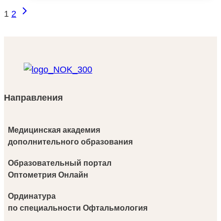
ак.ч
Следующая
Навигация
1
2
страница
по
страницам
Направления
Медицинская академия
дополнительного образования
Образовательный портал
Оптометрия Онлайн
Ординатура
по специальности Офтальмология