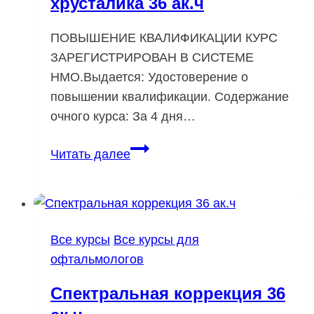
хрусталика 36 ак.ч
ПОВЫШЕНИЕ КВАЛИФИКАЦИИ КУРС
ЗАРЕГИСТРИРОВАН В СИСТЕМЕ
НМО.Выдается: Удостоверение о
повышении квалификации. Содержание
очного курса: За 4 дня…
Рефракционная
Читать далее
хирургия
хрусталика
36
ак.ч
Все курсы
Все курсы для
офтальмологов
Спектральная коррекция 36